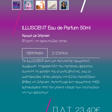
ILLUSCENT Eau de Parfum 50ml
Άρωμα με διάρκεια
Φλοράλ και φρουτώδεις νότες
ΠΕΡΙΓΡΑΦΗ
ΣΥΣΤΑΤΙΚΑ
Το ILLUSCENT είναι μια πολυτελής αρωματική
συμφωνία. Η φρεσκάδα του πράσινου φρούτου
συναντά τη γοητεία της γλυκιάς βανίλιας, ενώ οι
μυστηριώδεις νότες μόσχου και ξύλου προσδίδουν
βάθος και διάρκεια. Ανακάλυψε ένα αρωματικό ταξίδι
εμπνευσμένο από τον μαγικό κόσμο των λουλουδιών
και των φρούτων!
Π.Λ.Τ. 23,40€